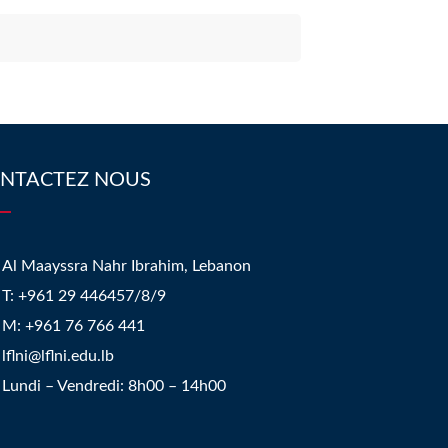
NTACTEZ NOUS
Al Maayssra Nahr Ibrahim, Lebanon
​T: +961 29 446457/8/9
​M: +961 76 766 441
lflni@lflni.edu.lb
Lundi – Vendredi: 8h00 – 14h00