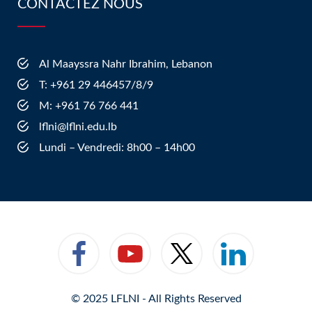
CONTACTEZ NOUS
Al Maayssra Nahr Ibrahim, Lebanon
​T: +961 29 446457/8/9
​M: +961 76 766 441
lflni@lflni.edu.lb
Lundi – Vendredi: 8h00 – 14h00
© 2025 LFLNI - All Rights Reserved