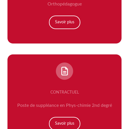
Orthopédagogue
Savoir plus
CONTRACTUEL
Poste de suppléance en Phys-chimie 2nd degré
Savoir plus