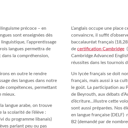
rilinguisme précoce – en
L’anglais occupe une place c
langues sont enseignées dès
convaincre, il suffit d’obse
 linguistique, l’apprentissage
baccalauréat français (18,28
 trois langues permettra de
de
certification Cambridge
(
t dans la compréhension,
Cambridge Advanced English
réussites dans les tournois 
irons en outre le rendre
Un lycée français se doit n
issage des langues dans notre
français, mais aussi à sa cul
s de compétences, permettant
le goût. La participation au P
e mieux.
de Beyrouth, aux débats d’A
d’écriture…illustre cette volo
 la langue arabe, on trouve
sont aussi préparées. Nos é
la scolarité de l’élève :
en langue française (DELF) 
ivi du programme libanais)
B2 (demandé par de nombreu
lèves parlant peu ou pas