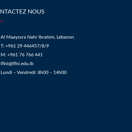
NTACTEZ NOUS
Al Maayssra Nahr Ibrahim, Lebanon
​T: +961 29 446457/8/9
​M: +961 76 766 441
lflni@lflni.edu.lb
Lundi – Vendredi: 8h00 – 14h00