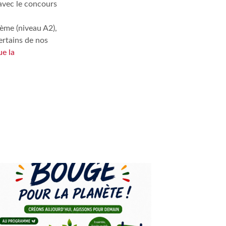
avec le concours
6ème (niveau A2),
ertains de nos
ue la