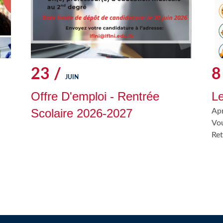
23 /
8
JUIN
Offre D'emploi - Rentrée
L
Scolaire 2026-2027
Apr
Vo
Ret