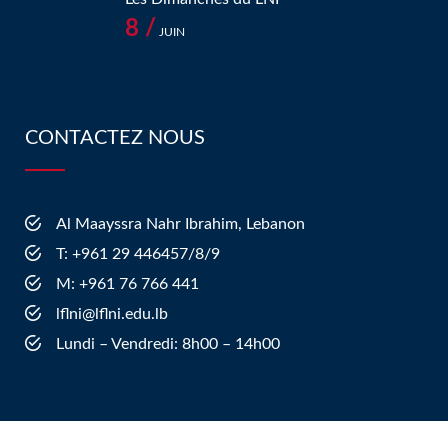
8 /
JUIN
CONTACTEZ NOUS
Al Maayssra Nahr Ibrahim, Lebanon
​T: +961 29 446457/8/9
​M: +961 76 766 441
lflni@lflni.edu.lb
Lundi – Vendredi: 8h00 – 14h00