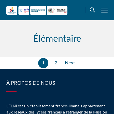
Skip
to
content
Élémentaire
Pagination
1
2
Next
des
publications
À PROPOS DE NOUS
LFLNI est un établissement franco-libanais appartenant
aux réseaux des lycées français à l'étranger de la Mission