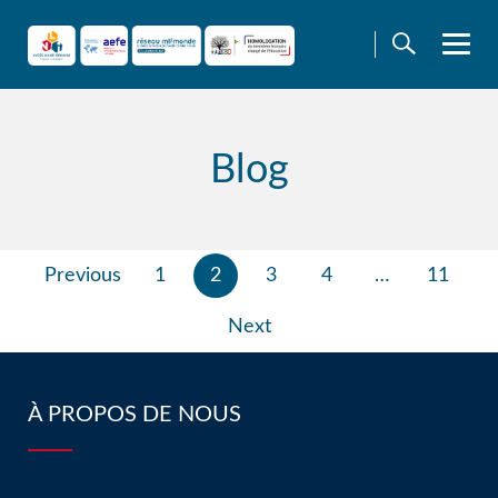
Skip
to
content
Blog
Pagination
Previous
1
2
3
4
…
11
des
publications
Next
À PROPOS DE NOUS