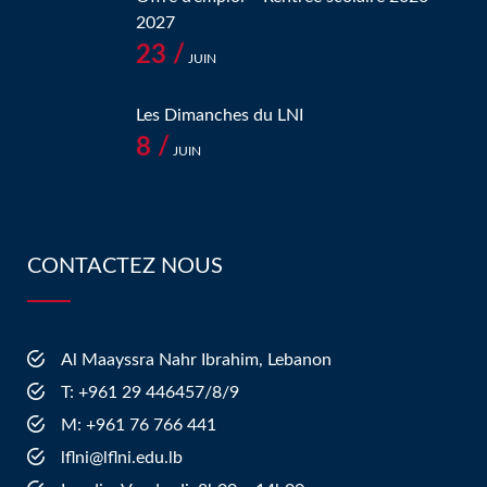
2027
23 /
JUIN
Les Dimanches du LNI
8 /
JUIN
CONTACTEZ NOUS
Al Maayssra Nahr Ibrahim, Lebanon
​T: +961 29 446457/8/9
​M: +961 76 766 441
lflni@lflni.edu.lb