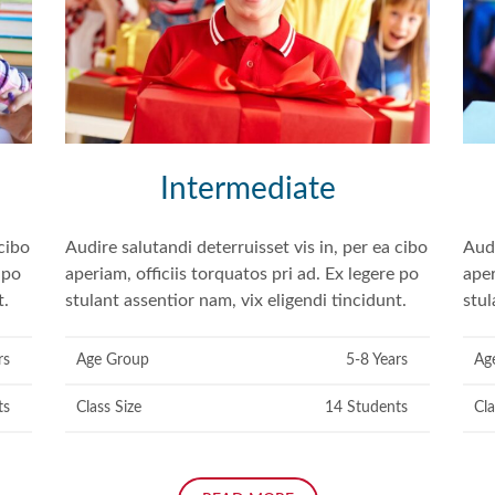
Intermediate
 cibo
Audire salutandi deterruisset vis in, per ea cibo
Audi
 po
aperiam, officiis torquatos pri ad. Ex legere po
aper
t.
stulant assentior nam, vix eligendi tincidunt.
stul
rs
Age Group
5-8 Years
Ag
ts
Class Size
14 Students
Cla