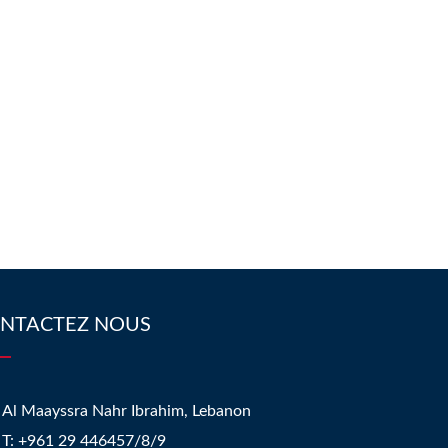
NTACTEZ NOUS
Al Maayssra Nahr Ibrahim, Lebanon
​T: +961 29 446457/8/9