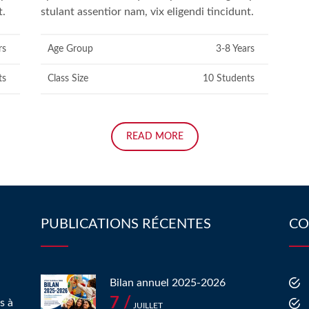
t.
stulant assentior nam, vix eligendi tincidunt.
rs
Age Group
3-8 Years
ts
Class Size
10 Students
READ MORE
PUBLICATIONS RÉCENTES
CO
Bilan annuel 2025-2026
7 /
s à
JUILLET