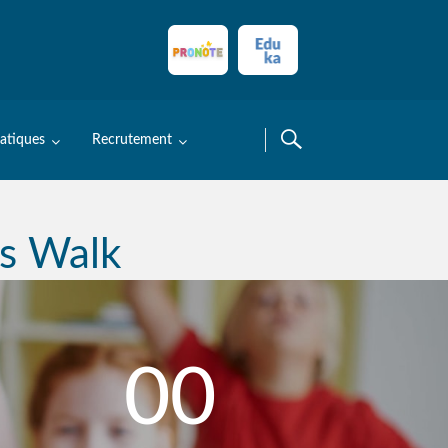
ratiques
Recrutement
s Walk
00