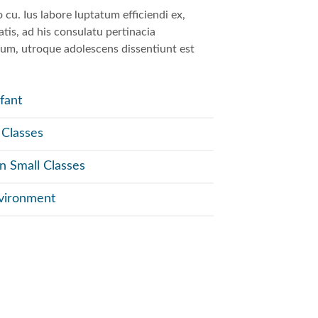
u. Ius labore luptatum efficiendi ex,
is, ad his consulatu pertinacia
olum, utroque adolescens dissentiunt est
nfant
 Classes
in Small Classes
nvironment