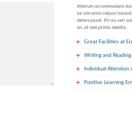
Alterum accommodare duo c
ne vim enim rebum honestat
deterruisset. Pri eu veri s
an, at mel primis debitis.
Great Facilities at E
Writing and Reading
Individual Attention 
Positive Learning E