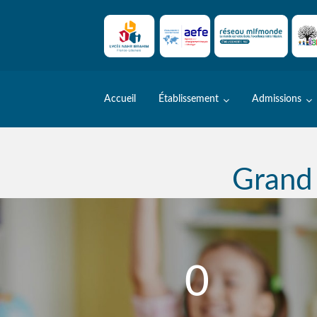
Skip
to
content
Accueil
Établissement
Admissions
Grand
0