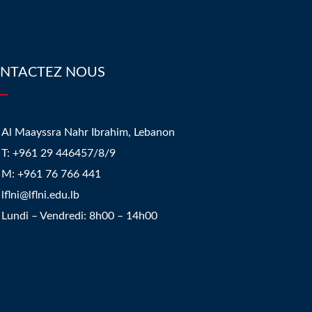
NTACTEZ NOUS
Al Maayssra Nahr Ibrahim, Lebanon
​T: +961 29 446457/8/9
​M: +961 76 766 441
lflni@lflni.edu.lb
Lundi – Vendredi: 8h00 – 14h00