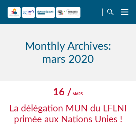
Skip
to
content
Monthly Archives:
mars 2020
16 /
MARS
La délégation MUN du LFLNI
primée aux Nations Unies !