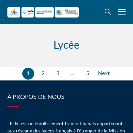
Skip
to
content
Lycée
Pagination
1
2
3
…
5
Next
des
publications
À PROPOS DE NOUS
LFLNI est un établissement franco-libanais appartenant
aux réseaux des lycées français à l'étranger de la Mission