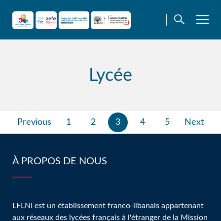
Skip
to
content
Lycée
Pagination
Previous
1
2
3
4
5
Next
des
publications
À PROPOS DE NOUS
LFLNI est un établissement franco-libanais appartenant
aux réseaux des lycées français à l'étranger de la Mission