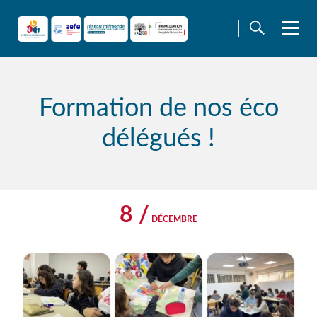
Skip
to
content
Formation de nos éco
délégués !
8 /
DÉCEMBRE