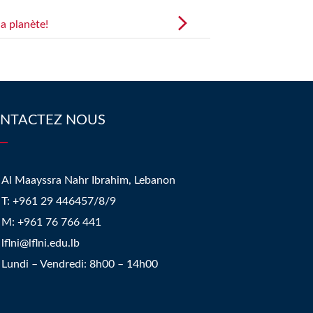
la planète!
NTACTEZ NOUS
Al Maayssra Nahr Ibrahim, Lebanon
​T: +961 29 446457/8/9
​M: +961 76 766 441
lflni@lflni.edu.lb
Lundi – Vendredi: 8h00 – 14h00