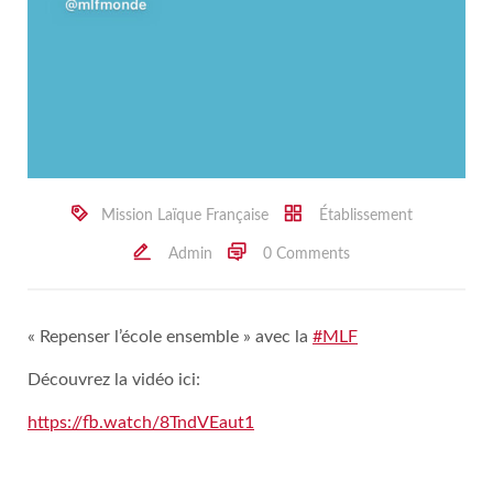
Mission Laïque Française
Établissement
Admin
0 Comments
« Repenser l’école ensemble » avec la
#MLF
Découvrez la vidéo ici:
https://fb.watch/8TndVEaut1