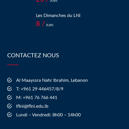
JUIN
Les Dimanches du LNI
8 /
JUIN
CONTACTEZ NOUS
Al Maayssra Nahr Ibrahim, Lebanon
​T: +961 29 446457/8/9
​M: +961 76 766 441
lflni@lflni.edu.lb
Lundi – Vendredi: 8h00 – 14h00