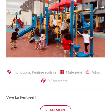
Inscriptions
,
Rentrée scolaire
Maternelle
Admin
0 Comments
Vive La Rentrée!
[…]
READ MORE