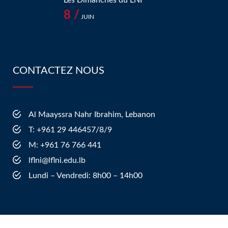
Les Dimanches du LNI
8 /
JUIN
CONTACTEZ NOUS
Al Maayssra Nahr Ibrahim, Lebanon
​T: +961 29 446457/8/9
​M: +961 76 766 441
lflni@lflni.edu.lb
Lundi – Vendredi: 8h00 – 14h00