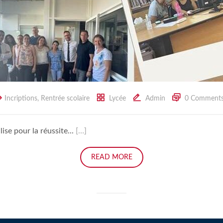
Incriptions
,
Rentrée scolaire
Lycée
Admin
0 Comment
se pour la réussite...
[…]
READ MORE