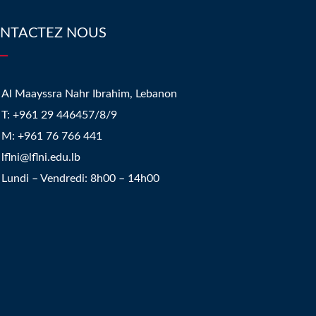
NTACTEZ NOUS
Al Maayssra Nahr Ibrahim, Lebanon
​T: +961 29 446457/8/9
​M: +961 76 766 441
lflni@lflni.edu.lb
Lundi – Vendredi: 8h00 – 14h00