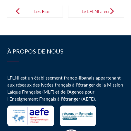
Post
navigation
Les Eco
Le LFLNI a eu
délégués du
le plaisir
LFLNI en
d’accueillir
pleine
Mme Carmen
action!v
Abou Jaoudé,
À PROPOS DE NOUS
chercheuse
au CEMAM
et membre de
LFLNI est un établissement franco-libanais appartenant
aux réseaux des lycées français à l'étranger de la Mission
la commission
Laïque Française (MLF) et de l'Agence pour
nationale des
l'Enseignement Français à l'étranger (AEFE).
disparus de la
guerre.