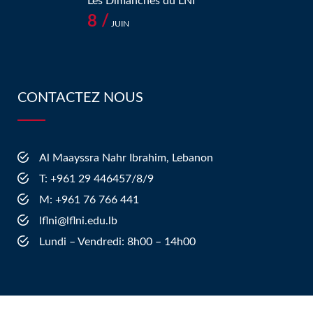
Les Dimanches du LNI
8 /
JUIN
CONTACTEZ NOUS
Al Maayssra Nahr Ibrahim, Lebanon
​T: +961 29 446457/8/9
​M: +961 76 766 441
lflni@lflni.edu.lb
Lundi – Vendredi: 8h00 – 14h00