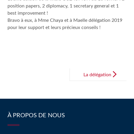
position papers, 2 diplomacy, 1 secretary general et 1
best improvement !
Bravo à eux, à Mme Chaya et à Maelle délégation 2019
pour leur support et leurs précieux conseils !
Post
navigation
La délégation
MUN du
LFLNI primée
aux Nations
Unies !
À PROPOS DE NOUS