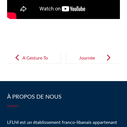
Post
navigation
A Gesture To
Journée
Beirut
mondiale de
la langue
arabe au
LFLNI!
À PROPOS DE NOUS
LFLNI est un établissement franco-libanais appartenant