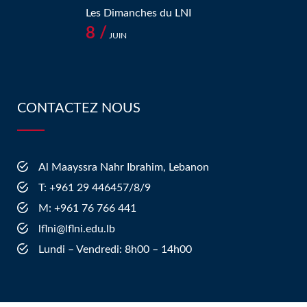
Les Dimanches du LNI
8 /
JUIN
CONTACTEZ NOUS
Al Maayssra Nahr Ibrahim, Lebanon
​T: +961 29 446457/8/9
​M: +961 76 766 441
lflni@lflni.edu.lb
Lundi – Vendredi: 8h00 – 14h00