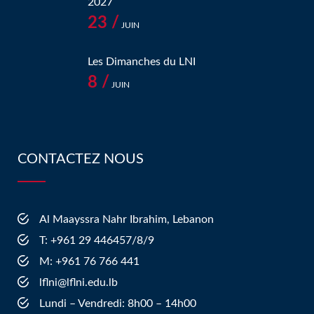
2027
23 /
JUIN
Les Dimanches du LNI
8 /
JUIN
CONTACTEZ NOUS
Al Maayssra Nahr Ibrahim, Lebanon
​T: +961 29 446457/8/9
​M: +961 76 766 441
lflni@lflni.edu.lb
Lundi – Vendredi: 8h00 – 14h00