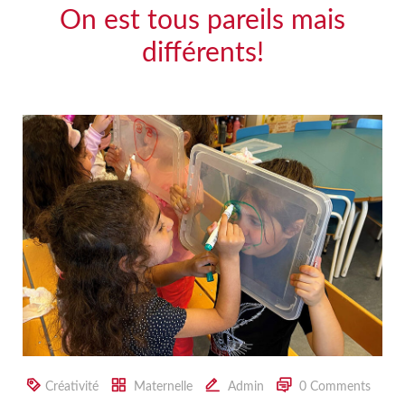
On est tous pareils mais
différents!
Créativité
Maternelle
Admin
0 Comments