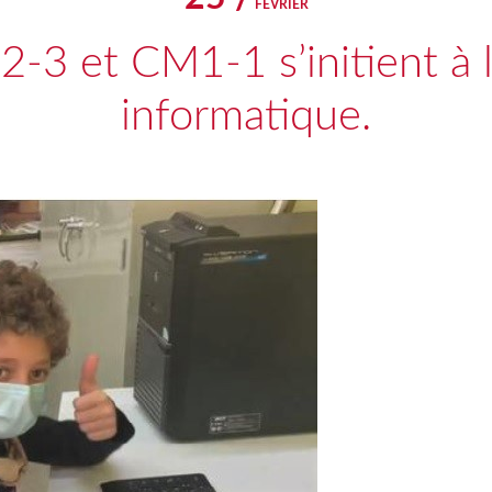
FÉVRIER
2-3 et CM1-1 s’initient à
informatique.