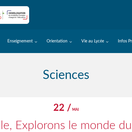
Enseignement
Orientation
Vie au Lycée
Infos P
Sciences
22 /
MAI
e, Explorons le monde du 