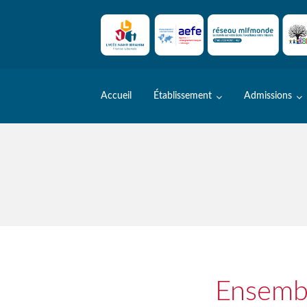
Skip
to
content
Accueil
Établissement
Admissions
Ensembl