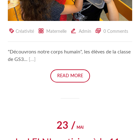
Créativité
Maternelle
Admin
0 Comments
"Découvrons notre corps humain", les élèves de la classe
de GS3...
[…]
READ MORE
23 /
MAI