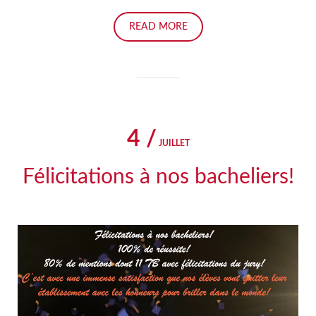
READ MORE
4 /
JUILLET
Félicitations à nos bacheliers!