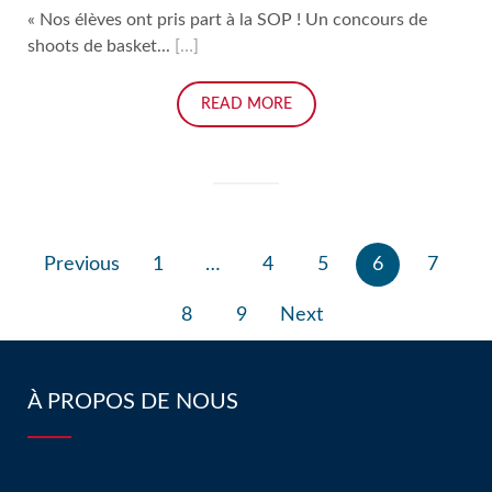
« Nos élèves ont pris part à la SOP ! Un concours de
shoots de basket...
[…]
READ MORE
Pagination
Previous
1
…
4
5
6
7
des
publications
8
9
Next
À PROPOS DE NOUS