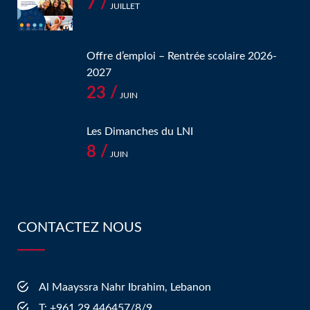
7 /
JUILLET
Offre d’emploi – Rentrée scolaire 2026-
2027
23 /
JUIN
Les Dimanches du LNI
8 /
JUIN
CONTACTEZ NOUS
Al Maayssra Nahr Ibrahim, Lebanon
​T: +961 29 446457/8/9