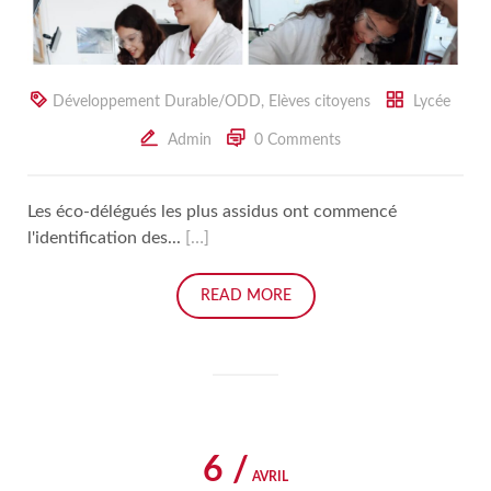
Développement Durable/ODD
,
Elèves citoyens
Lycée
Admin
0 Comments
Les éco-délégués les plus assidus ont commencé
l'identification des...
[…]
READ MORE
6 /
AVRIL