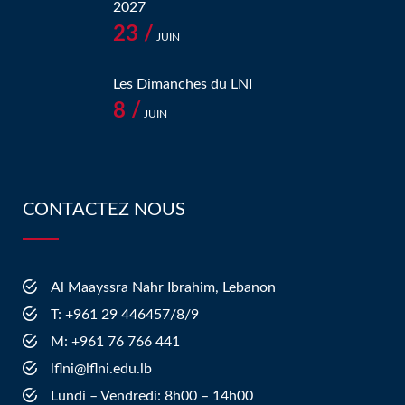
2027
23 /
JUIN
Les Dimanches du LNI
8 /
JUIN
CONTACTEZ NOUS
Al Maayssra Nahr Ibrahim, Lebanon
​T: +961 29 446457/8/9
​M: +961 76 766 441
lflni@lflni.edu.lb
Lundi – Vendredi: 8h00 – 14h00