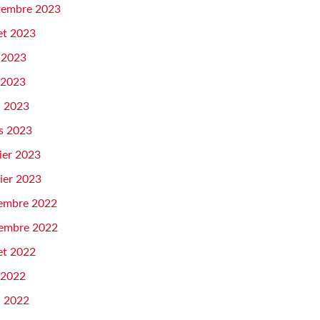
tembre 2023
let 2023
n 2023
 2023
l 2023
s 2023
ier 2023
ier 2023
embre 2022
embre 2022
let 2022
 2022
l 2022