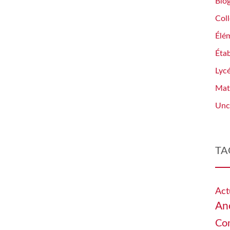
Blo
Col
Élé
Éta
Lyc
Mat
Unc
TA
Act
An
Co