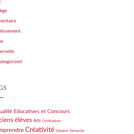
g
lège
mentaire
blissement
ée
ernelle
ategorized
GS
ualité Educatives et Concours
ciens élèves
Arts
Certifications
Créativité
mprendre
Débattre
Démarche