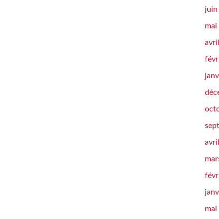
jui
mai
avri
févr
janv
déc
oct
sep
avri
mar
févr
janv
mai