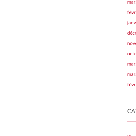
mar
févr
janv
déc
nov
oct
mar
mar
févr
CA