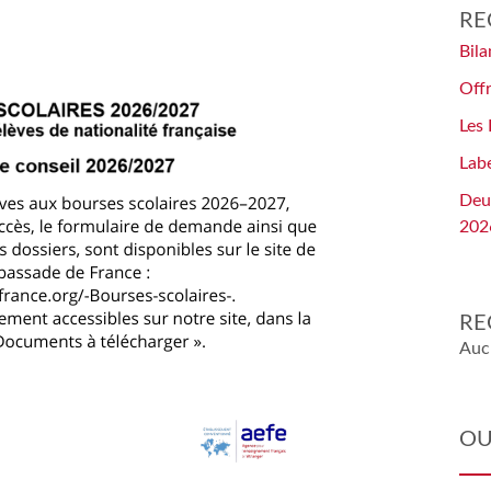
RE
Bil
Offr
Les
Lab
Deu
202
RE
Auc
OU