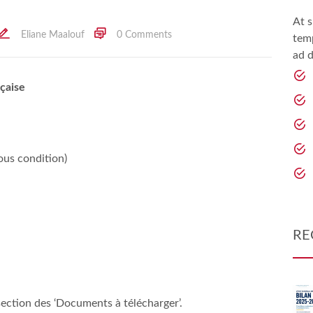
At s
Eliane Maalouf
0 Comments
temp
ad d
nçaise
s condition)
RE
section des ‘Documents à télécharger’.