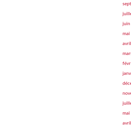
sep
juil
jui
mai
avri
mar
févr
janv
déc
nov
juil
mai
avri