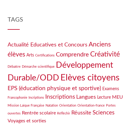
TAGS
Anciens
Actualité Educatives et Concours
Créativité
élèves
Comprendre
Arts
Certifications
Développement
Débattre
Démarche scientifique
Elèves citoyens
Durable/ODD
EPS (éducation physique et sportive)
Examens
Inscriptions
Langues
MEU
Lecture
Francophonie
Incriptions
Mission Laïque Française
Natation
Orientation
Orientation-france
Portes
Sciences
Réussite
Rentrée scolaire
ouvertes
Réfléchir
Voyages et sorties