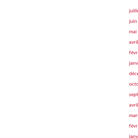
juil
jui
mai
avri
févr
janv
déc
oct
sep
avri
mar
févr
janv