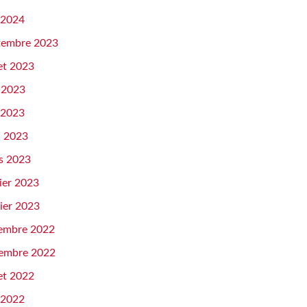
 2024
tembre 2023
let 2023
n 2023
 2023
l 2023
s 2023
ier 2023
ier 2023
embre 2022
embre 2022
let 2022
 2022