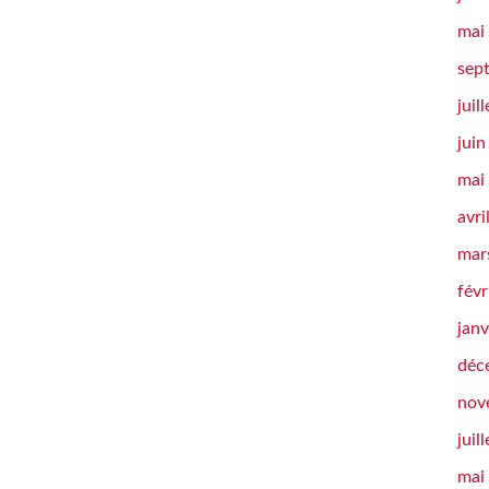
mai
sep
juil
jui
mai
avri
mar
févr
janv
déc
nov
juil
mai