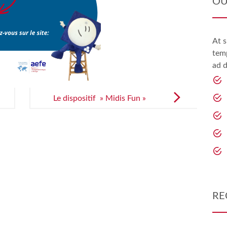
OU
At s
temp
ad d
Le dispositif » Midis Fun »
RE