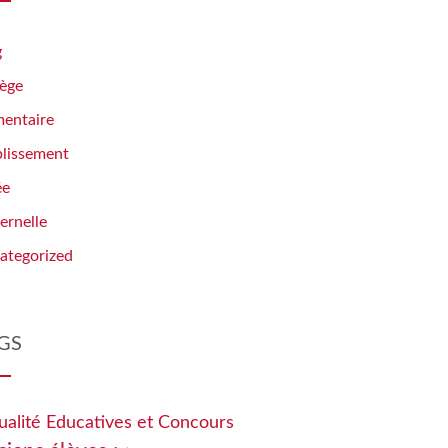
g
lège
mentaire
blissement
ée
ernelle
ategorized
GS
ualité Educatives et Concours