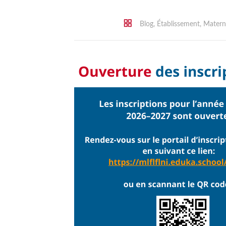
Blog
,
Établissement
,
Materne