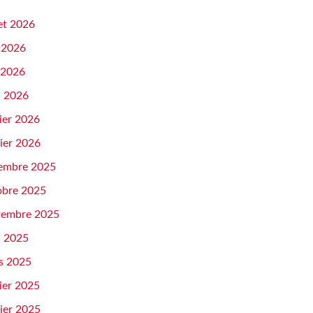
let 2026
n 2026
 2026
l 2026
ier 2026
ier 2026
embre 2025
obre 2025
tembre 2025
l 2025
s 2025
ier 2025
ier 2025