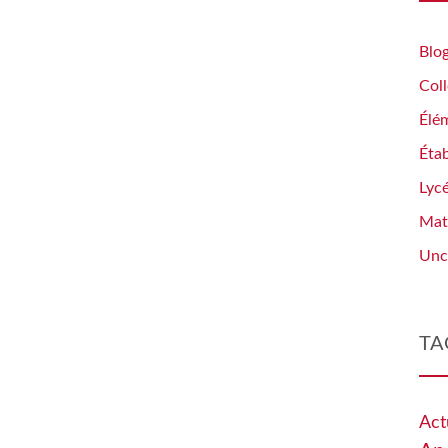
Blo
Col
Élé
Éta
Lyc
Mat
Unc
TA
Act