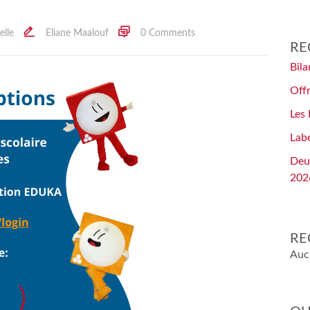
lle
Eliane Maalouf
0 Comments
RE
Bil
Offr
Les
Lab
Deu
202
RE
Auc