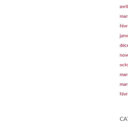
avri
mar
févr
janv
déc
nov
oct
mar
mar
févr
CA