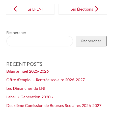
Post
navigation
Le LFLNI
Les Élections
Recrute:
des Délégués
Consultez nos
de Classe
Rechercher
offres
Rechercher
d’emplois
dans la
rubrique
RECENT POSTS
« Recrutemen
Bilan annuel 2025-2026
t »
Offre d’emploi – Rentrée scolaire 2026-2027
Les Dimanches du LNI
Label » Generation 2030 «
Deuxième Comission de Bourses Scolaires 2026-2027