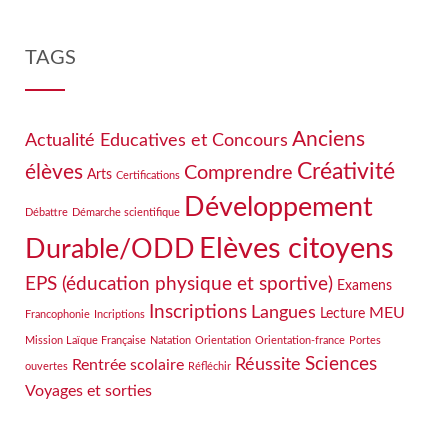
TAGS
Anciens
Actualité Educatives et Concours
Créativité
élèves
Comprendre
Arts
Certifications
Développement
Débattre
Démarche scientifique
Elèves citoyens
Durable/ODD
EPS (éducation physique et sportive)
Examens
Inscriptions
Langues
MEU
Lecture
Francophonie
Incriptions
Mission Laïque Française
Natation
Orientation
Orientation-france
Portes
Sciences
Réussite
Rentrée scolaire
ouvertes
Réfléchir
Voyages et sorties